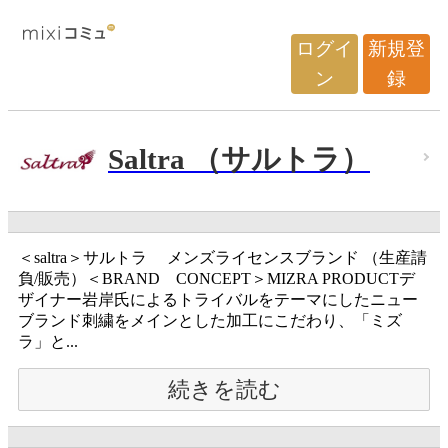
ログイ
新規登
ン
録
Saltra （サルトラ）
＜saltra＞サルトラ メンズライセンスブランド （生産請
負/販売）＜BRAND CONCEPT＞MIZRA PRODUCTデ
ザイナー岩岸氏によるトライバルをテーマにしたニュー
ブランド刺繍をメインとした加工にこだわり、「ミズ
ラ」と...
続きを読む