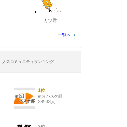
カツ君
一覧へ
人気コミュニティランキング
1位
mixi バスケ部
38533人
2位