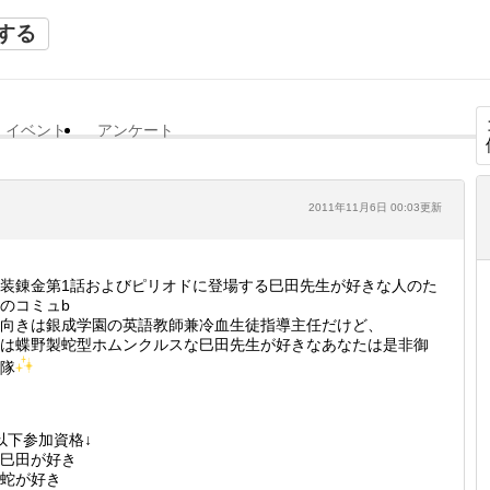
する
イベント
アンケート
2011年11月6日 00:03更新
装錬金第1話およびピリオドに登場する巳田先生が好きな人のた
のコミュb
向きは銀成学園の英語教師兼冷血生徒指導主任だけど、
は蝶野製蛇型ホムンクルスな巳田先生が好きなあなたは是非御
隊
以下参加資格↓
巳田が好き
蛇が好き