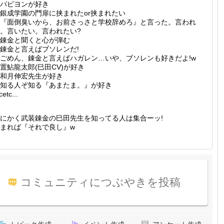
パピヨンが好き
銀成学園の門扉に挟まれたor挟まれたい
『面倒臭いから、お前さっさと学校辞めろ』と言った。言われ
。言いたい。言われたい?
錬金と聞くと心が弾む
錬金と言えばブソレンだ!
ごめん、錬金と言えばハガレン…いや、ブソレンも好きだよ!w
置鮎龍太郎(巳田CV)が好き
和月伸宏先生が好き
知る人ぞ知る『あまたま。』が好き
cetc...
にかく武装錬金の巳田先生を知ってる人は集合ーッ!
まれば『それで良し』w
コミュニティにつぶやきを投稿