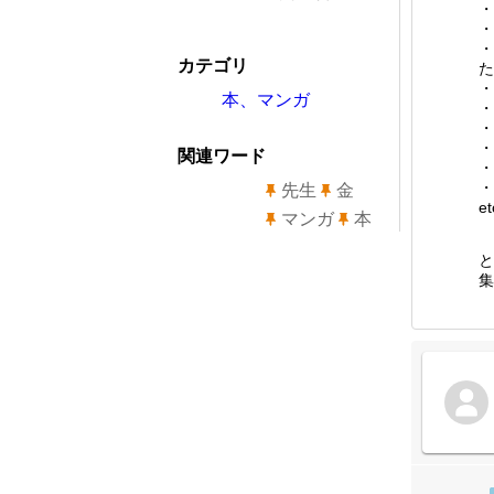
・
・
・
カテゴリ
た
・
本、マンガ
・
・
・
関連ワード
・
・
先生
金
et
マンガ
本
と
集