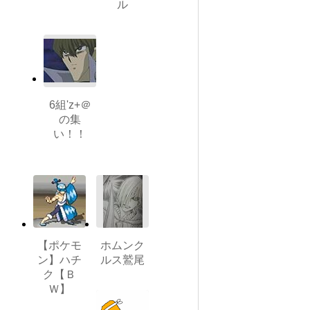
ル
6組'z+＠
の集
い！！
【ポケモ
ホムンク
ン】ハチ
ルス鷲尾
ク【Ｂ
Ｗ】