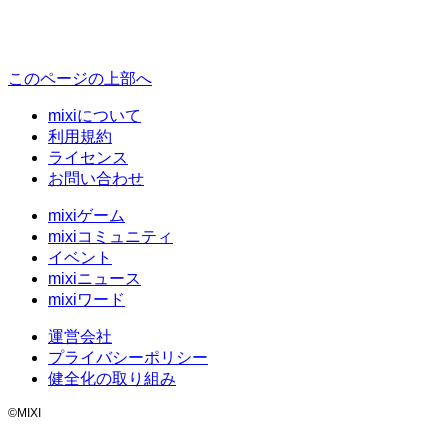
このページの上部へ
mixiについて
利用規約
ライセンス
お問い合わせ
mixiゲーム
mixiコミュニティ
イベント
mixiニュース
mixiワード
運営会社
プライバシーポリシー
健全化の取り組み
©MIXI