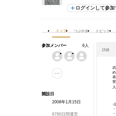
ログインして参加
トップ
つぶやき
トピック
参加メンバー
6人
詳細
武
め
表
実
入
開設日
2008年1月15日
↓
・
・
6780日間運営