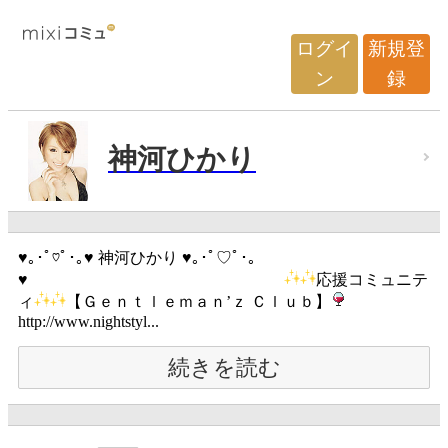
ログイ
新規登
ン
録
神河ひかり
♥｡･ﾟ♡ﾟ･｡♥ 神河ひかり ♥｡･ﾟ♡ﾟ･｡
♥
応援コミュニテ
ィ
【Ｇｅｎｔｌｅｍａｎ’ｚ Ｃｌｕｂ】
http://www.nightstyl...
続きを読む