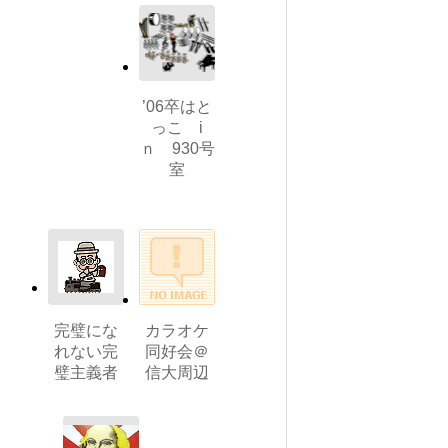
’06卒はと
っこ i
ｎ 930号
室
完璧にな
カラオケ
れない完
同好会＠
璧主義者
信大周辺