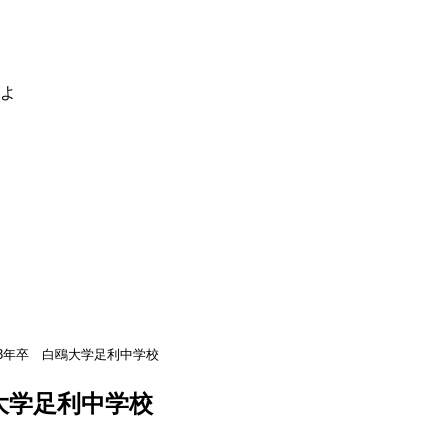
るよ
03年卒 白鴎大学足利中学校
鴎大学足利中学校