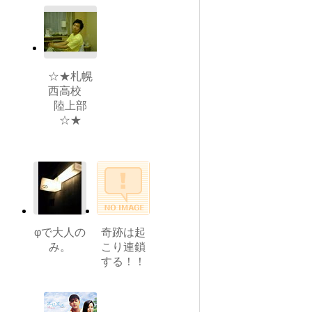
☆★札幌
西高校
陸上部
☆★
φで大人の
奇跡は起
み。
こり連鎖
する！！