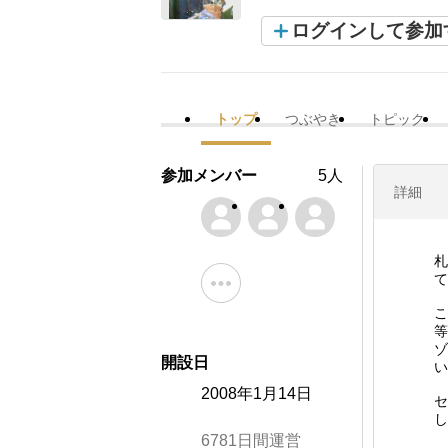
ログインして参加
トップ
つぶやき
トピック
参加メンバー
5人
詳細
札
て
こ
等
ゾ
開設日
い
2008年1月14日
セ
し
6781日間運営