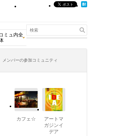
コミュ内全
体
メンバーの参加コミュニティ
カフェ☆
アートマ
ガジンイ
デア