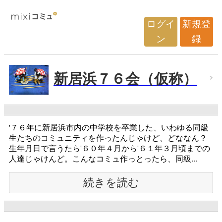
ログイ
新規登
ン
録
新居浜７６会（仮称）
'７６年に新居浜市内の中学校を卒業した、いわゆる同級
生たちのコミュニティを作ったんじゃけど、どななん？
生年月日で言うたら'６０年４月から'６１年３月頃までの
人達じゃけんど。こんなコミュ作っとったら、同級...
続きを読む