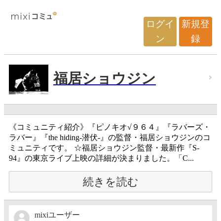
ログイ
新規登
ン
録
福居ショウジン
《コミュニティ紹介》『ピノキオ√９６４』『ラバーズ・
ラバー』『the hiding-潜伏-』の監督・福居ショウジンのコ
ミュニティです。 ☆福居ショウジン監督・最新作『S-
94』の東京ライブ上映の詳細が決まりました。「C...
続きを読む
mixiユーザー