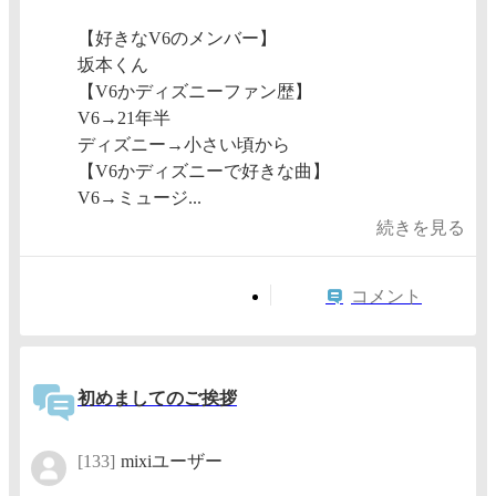
【好きなV6のメンバー】
坂本くん
【V6かディズニーファン歴】
V6→21年半
ディズニー→小さい頃から
【V6かディズニーで好きな曲】
V6→ミュージ...
続きを見る
コメント
初めましてのご挨拶
[133]
mixiユーザー