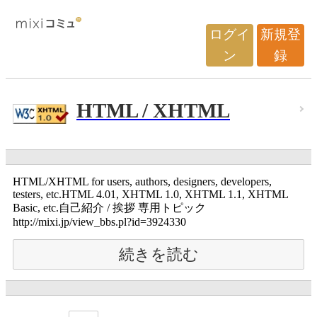
ログイ
新規登
ン
録
HTML / XHTML
HTML/XHTML for users, authors, designers, developers,
testers, etc.HTML 4.01, XHTML 1.0, XHTML 1.1, XHTML
Basic, etc.自己紹介 / 挨拶 専用トピック
http://mixi.jp/view_bbs.pl?id=3924330
続きを読む