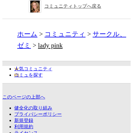
コミュニティトップへ戻る
ホーム
コミュニティ
サークル、
ゼミ
lady pink
人気コミュニティ
コミュを探す
このページの上部へ
健全化の取り組み
プライバシーポリシー
新規登録
利用規約
ライセンス