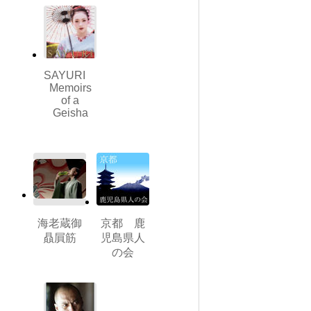
SAYURI
Memoirs
of a
Geisha
海老蔵御
京都 鹿
贔屓筋
児島県人
の会