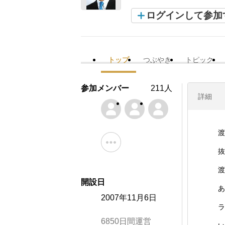
ログインして参加
トップ
つぶやき
トピック
参加メンバー
211人
詳細
渡
抜
渡
開設日
あ
2007年11月6日
ラ
6850日間運営