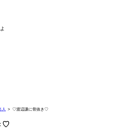
るよ
名人
♡渡辺謙に骨抜き♡
き♡