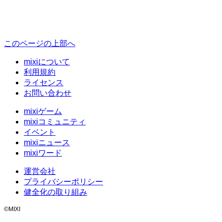
このページの上部へ
mixiについて
利用規約
ライセンス
お問い合わせ
mixiゲーム
mixiコミュニティ
イベント
mixiニュース
mixiワード
運営会社
プライバシーポリシー
健全化の取り組み
©MIXI