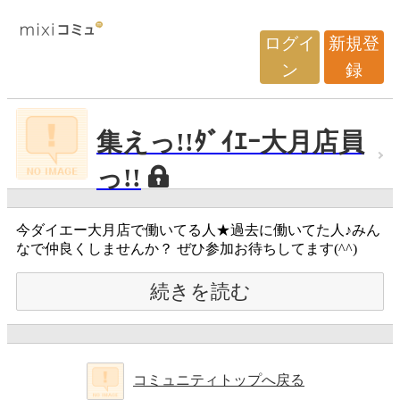
ログイ
新規登
ン
録
集えっ!!ﾀﾞｲｴｰ大月店員
っ!!
今ダイエー大月店で働いてる人★過去に働いてた人♪みん
なで仲良くしませんか？ ぜひ参加お待ちしてます(^^)
続きを読む
コミュニティトップへ戻る