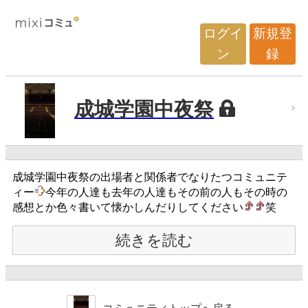
ログイ
新規登
ン
録
成城学園中夜祭
成城学園中夜祭の出場者と関係者でなりたつコミュニテ
ィー
今年の人達も去年の人達もその前の人もその時の
感想とか色々書いて懐かしんだりしてください
笑
続きを読む