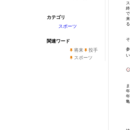
ス
終
で
カテゴリ
来
る
スポーツ
そ
関連ワード
参
将来
投手
い
スポーツ
ま
年
年
亀