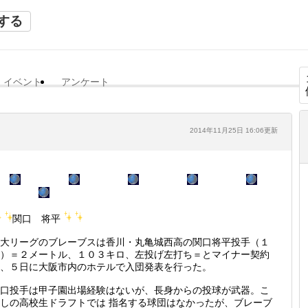
する
イベント
アンケート
2014年11月25日 16:06更新
関口 将平
大リーグのブレーブスは香川・丸亀城西高の関口将平投手（１
）＝２メートル、１０３キロ、左投げ左打ち＝とマイナー契約
、５日に大阪市内のホテルで入団発表を行った。
口投手は甲子園出場経験はないが、長身からの投球が武器。こ
しの高校生ドラフトでは 指名する球団はなかったが、ブレーブ