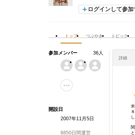
ログインして参加
トップ
つぶやき
トピック
参加メンバー
36人
詳細
米
開設日
８
し
2007年11月5日
関
6850日間運営
と