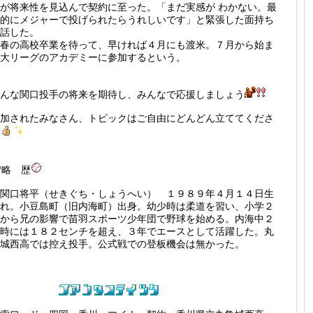
が将来性を見込んで契約に至った。「まだ実感が わかない。最
的にメジャーで投げられたらうれしいです」と緊張した面持ち
話した。
春の高校卒業を待って、早ければ４月にも渡米。７月から始ま
大リーグのアカデミーに参加するという。
んな関口投手の将来を期待し、みんなで応援しましょう
加されたみなさん、トピックはご自由にどんどん立ててくださ
略 歴
関口将平（せきぐち・しょうへい） １９８９年４月１４日生
れ。小豆島町（旧内海町）出身。幼少時は柔道を習い、小学２
から兄の影響で苗羽スポーツ少年団で野球を始める。内海中２
時には１８２センチを超え、３年でエースとして活躍した。丸
城西高では控え投手。公式戦での登板機会は無かった。