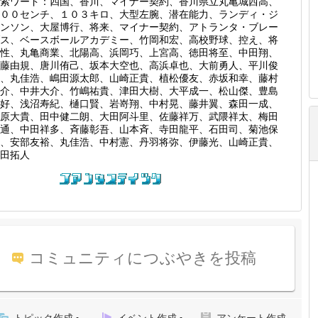
索ワード：四国、香川、マイナー契約、香川県立丸亀城西高、
００センチ、１０３キロ、大型左腕、潜在能力、ランディ・ジ
ンソン、大屋博行、将来、マイナー契約、アトランタ・ブレー
ス、ベースボールアカデミー、竹岡和宏、高校野球、控え、将
性、丸亀商業、北陽高、浜岡巧、上宮高、徳田将至、中田翔、
藤由規、唐川侑己、坂本大空也、高浜卓也、大前勇人、平川俊
、丸佳浩、嶋田源太郎、山崎正貴、植松優友、赤坂和幸、藤村
介、中井大介、竹嶋祐貴、津田大樹、大平成一、松山傑、豊島
好、浅沼寿紀、樋口賢、岩嵜翔、中村晃、藤井翼、森田一成、
原大貴、田中健二朗、大田阿斗里、佐藤祥万、武隈祥太、梅田
通、中田祥多、斉藤彰吾、山本斉、寺田龍平、石田司、菊池保
、安部友裕、丸佳浩、中村憲、丹羽将弥、伊藤光、山崎正貴、
田拓人
コミュニティにつぶやきを投稿