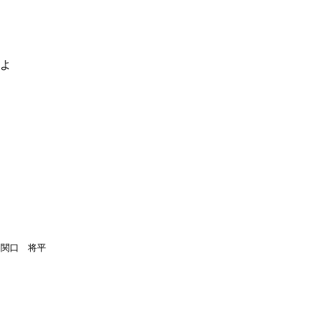
るよ
関口 将平