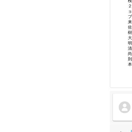
検
２
ョ
ブ
来
佐
樹
大
明
清
尚
則
本