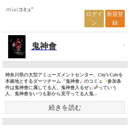
ログイ
新規登
ン
録
鬼神會
神奈川県の大型アミューズメントセンター、City's Cafeを
本拠地とするダーツチーム『鬼神會』のコミュ
参加条
件は鬼神會に属してる人、鬼神會入るぜぃ
っていう
人、鬼神會をいつも影から見守ってる人鬼...
続きを読む