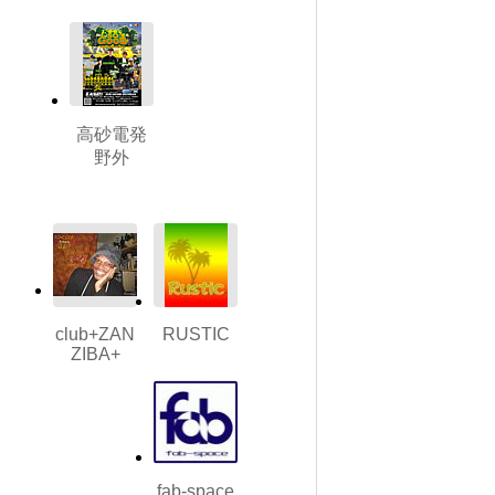
高砂電発
野外
club+ZAN
RUSTIC
ZIBA+
fab-space