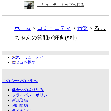
コミュニティトップへ戻る
ホーム
コミュニティ
音楽
るぃ
ちゃんの笑顔が好き(ﾊｧﾄ)
人気コミュニティ
コミュを探す
このページの上部へ
健全化の取り組み
プライバシーポリシー
新規登録
利用規約
ライセンス