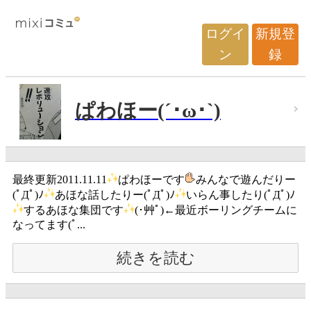
ログイ
新規登
ン
録
ぱわほー(´･ω･`)
最終更新2011.11.11
ぱわほーです
みんなで遊んだりー
(ﾟДﾟ)ﾉ
あほな話したりー(ﾟДﾟ)ﾉ
いらん事したり(ﾟДﾟ)ﾉ
するあほな集団です
(･艸ﾟ)←最近ボーリングチームに
なってます(ﾟ...
続きを読む