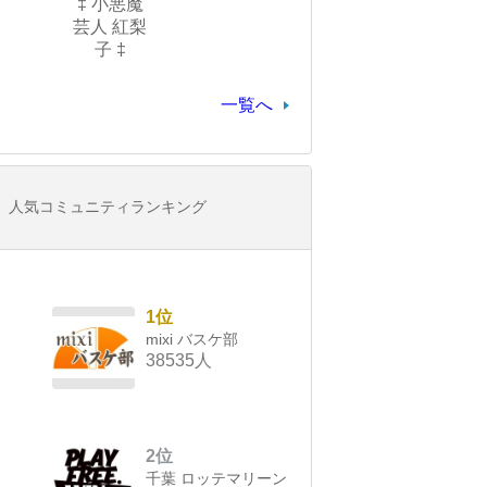
‡ 小悪魔
芸人 紅梨
子 ‡
一覧へ
人気コミュニティランキング
1位
mixi バスケ部
38535人
2位
千葉 ロッテマリーン