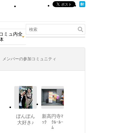
コミュ内全
体
メンバーの参加コミュニティ
ぼんぼん
新高円寺ﾏ
ｯｸ ｸﾙｰﾙｰ
大好き♪
ﾑ