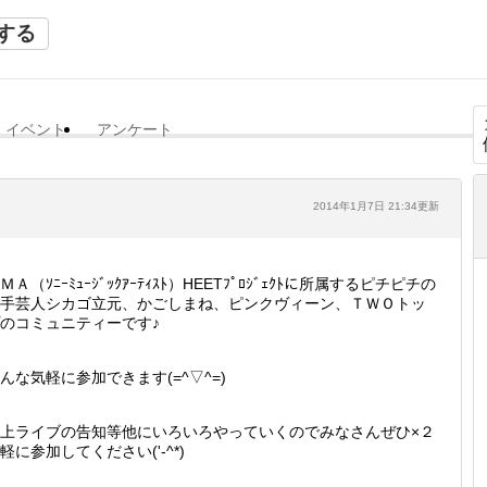
する
イベント
アンケート
2014年1月7日 21:34更新
ＭＡ（ｿﾆｰﾐｭｰｼﾞｯｸｱｰﾃｨｽﾄ）HEETﾌﾟﾛｼﾞｪｸﾄに所属するピチピチの
手芸人シカゴ立元、かごしまね、ピンクヴィーン、ＴＷＯトッ
のコミュニティーです♪
んな気軽に参加できます(=^▽^=)
上ライブの告知等他にいろいろやっていくのでみなさんぜひ×２
軽に参加してください('-^*)