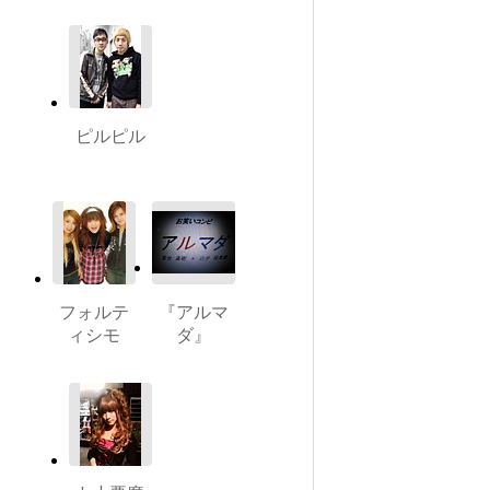
ピルピル
フォルテ
『アルマ
ィシモ
ダ』