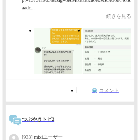
pt=1575119058&sig=6ec9fb3838ca6e09ce5e30dc463c
aadc...
続きを見る
コメント
つぶやきトピ2
[933]
mixiユーザー