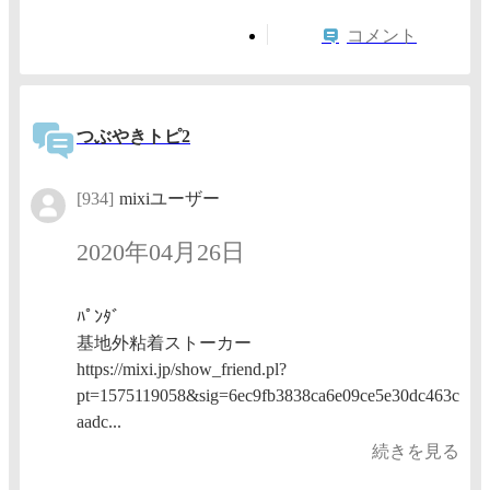
コメント
つぶやきトピ2
[934]
mixiユーザー
2020年04月26日
ﾊﾟﾝﾀﾞ
基地外粘着ストーカー
https://mixi.jp/show_friend.pl?
pt=1575119058&sig=6ec9fb3838ca6e09ce5e30dc463c
aadc...
続きを見る