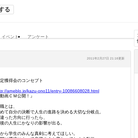
する
イベント
アンケート
2011年2月27日 21:16更新
定獲得会のコンセプト
tp://
ameblo.
jp/kazu
-ono11/
entry-1
0086608
028.htm
l
動画ＣＭ公開！』
職とは、
めて自分の決断で人生の進路を決める大切な分岐点。
違った方向に行ったら、
後の人生にかなりの影響が出る。
から学生のみんな真剣に考えてほしい。