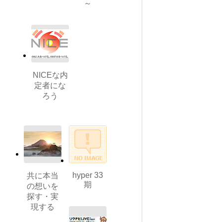
～
NICEな内
定者にな
ろう
hyper 33
共に本当
期
の想いを
探す・実
現する