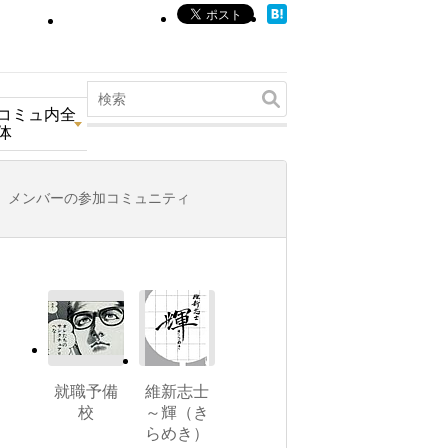
コミュ内全
体
メンバーの参加コミュニティ
就職予備
維新志士
校
～輝（き
らめき）