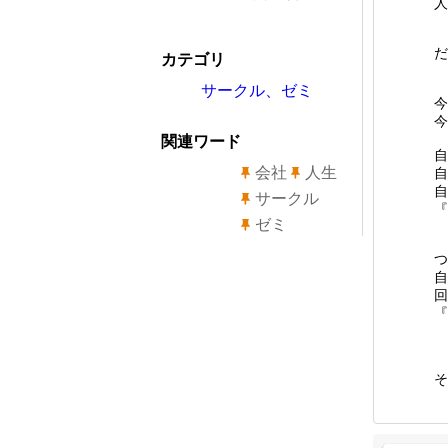
人
だ
カテゴリ
サークル、ゼミ
今
今
関連ワード
自
会社
人生
自
自
サークル
『
ゼミ
つ
自
回
『
そ