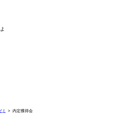
るよ
ゼミ
内定獲得会