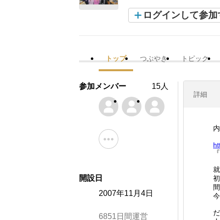
ログインして参加
トップ
つぶやき
トピック
参加メンバー
15人
詳細
内
ht
『
就
開設日
初
間
2007年11月4日
今
だ
6851日間運営