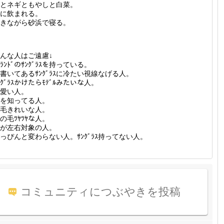
とネギともやしと白菜。
に飲まれる。
きながら砂浜で寝る。
んな人はご遠慮↓
ﾞﾗﾝﾄﾞのｻﾝｸﾞﾗｽを持っている。
書いてあるｻﾝｸﾞﾗｽに冷たい視線なげる人。
ﾝｸﾞﾗｽかけたらﾓﾃﾞﾙみたいな人。
愛い人。
を知ってる人。
毛きれいな人。
の毛ﾂﾔﾂﾔな人。
が左右対象の人。
っぴんと変わらない人。ｻﾝｸﾞﾗｽ持ってない人。
コミュニティにつぶやきを投稿