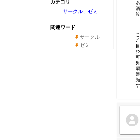
カテゴリ
あ
酒
サークル、ゼミ
泣
関連ワード
こ
サークル
ﾌ
ゼミ
目
ｻ
可
男
眉
髪
顔
す