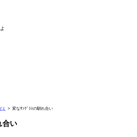
るよ
ゼミ
変なｻﾝｸﾞﾗｽの馴れ合い
馴れ合い