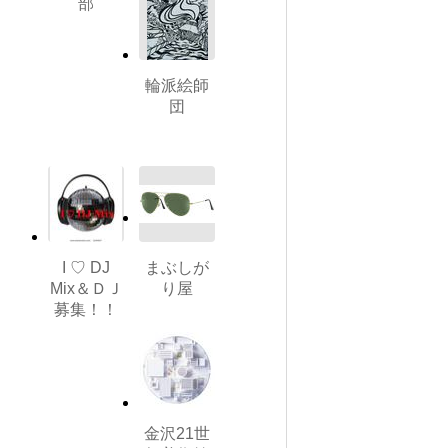
部
輪派絵師
団
I ♡ DJ
まぶしが
Mix＆ＤＪ
り屋
募集！！
金沢21世