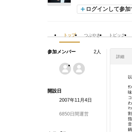
ログインして参加
トップ
つぶやき
トピック
参加メンバー
2人
詳細
以
ｻ
開設日
味
コ
2007年11月4日
わ
ﾏ
割
6850日間運営
指
音
鍋