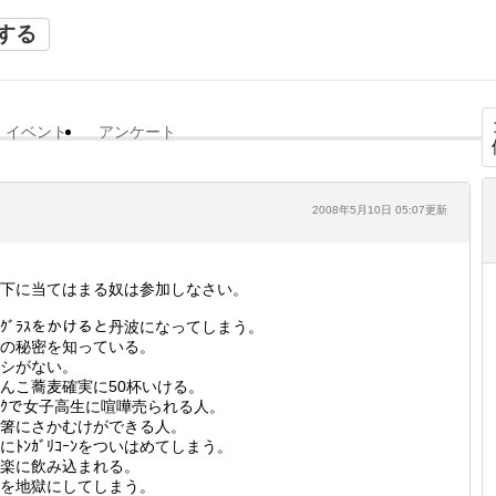
する
イベント
アンケート
2008年5月10日 05:07更新
下に当てはまる奴は参加しなさい。
ﾝｸﾞﾗｽをかけると丹波になってしまう。
の秘密を知っている。
シがない。
んこ蕎麦確実に50杯いける。
ｯｸで女子高生に喧嘩売られる人。
箸にさかむけができる人。
にﾄﾝｶﾞﾘｺｰﾝをついはめてしまう。
楽に飲み込まれる。
を地獄にしてしまう。