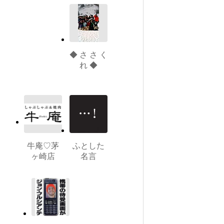
◆ さ さ く
れ ◆
牛庵♡茅
ふとした
ヶ崎店
名言