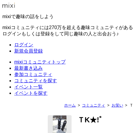
mixiで趣味の話をしよう
mixiコミュニティには270万を超える趣味コミュニティがあ
ログインもしくは登録をして同じ趣味の人と出会おう♪
ログイン
新規会員登録
mixiコミュニティトップ
最新書き込み
参加コミュニティ
コミュニティを探す
イベント一覧
イベントを探す
ホーム
コミュニティ
お笑い
Ｔ
ＴK★!ﾟ