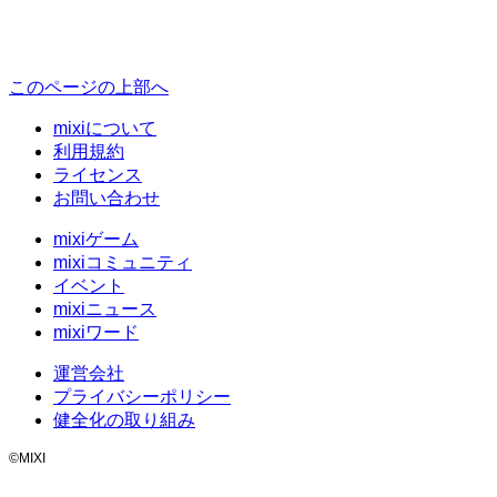
このページの上部へ
mixiについて
利用規約
ライセンス
お問い合わせ
mixiゲーム
mixiコミュニティ
イベント
mixiニュース
mixiワード
運営会社
プライバシーポリシー
健全化の取り組み
©MIXI