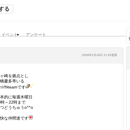
する
イベント
アンケート
2009年3月28日 21:45更新
ヶ崎を拠点とし
橋慶多率いる
ｯﾄｻﾙteamです
本的に毎週木曜日
0時～22時まで
つどうちゅうο^^ο
快な仲間達です