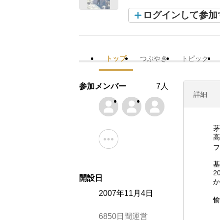
ログインして参加
トップ
つぶやき
トピック
参加メンバー
7人
詳細
茅
高
フ
基
2
開設日
か
2007年11月4日
愉
6850日間運営