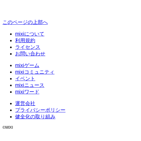
このページの上部へ
mixiについて
利用規約
ライセンス
お問い合わせ
mixiゲーム
mixiコミュニティ
イベント
mixiニュース
mixiワード
運営会社
プライバシーポリシー
健全化の取り組み
©MIXI