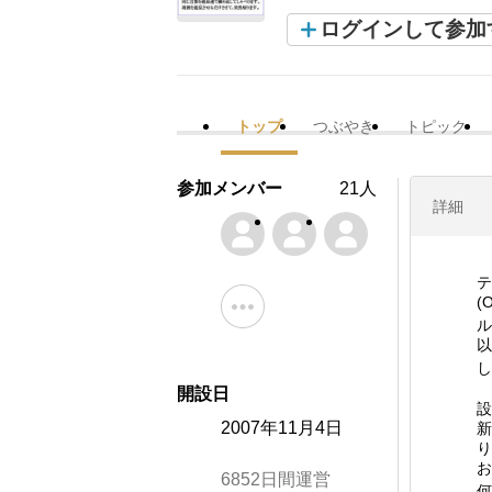
ログインして参加
トップ
つぶやき
トピック
参加メンバー
21人
詳細
テ
(
ル
以
し
開設日
設
2007年11月4日
新
り
お
6852日間運営
何