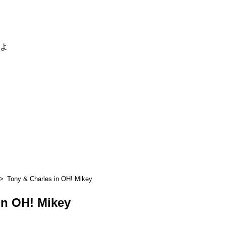
るよ
Tony & Charles in OH! Mikey
in OH! Mikey