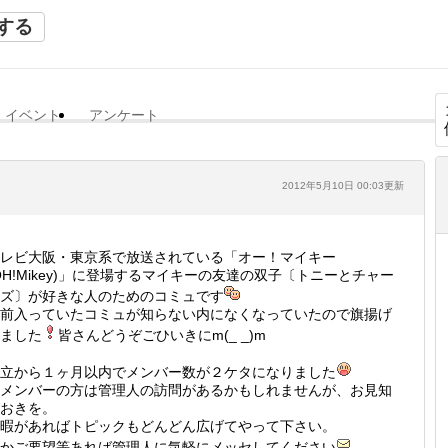
する
イベント
アンケート
2012年5月10日 00:03更新
レビ大阪・東京系で放送されている「オー！マイキー
OH!Mikey)」に登場するマイキーの友達の双子〔トニーとチャー
ズ〕が好きな人のためのコミュです
前入っていたコミュが知らない内になくなっていたので旗揚げ
ました
皆さんどうぞごひいきにm(_ _)m
立から１ヶ月以内でメンバー数が２ケタになりました
メンバーの方は管理人の訪問があるかもしれませんが、お見知
おきを。
暇があればトピックもどんどん広げてやって下さい。
かご要望等あれば管理人に気軽にメッセしてください