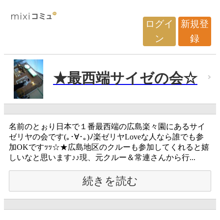
ログイ
新規登
ン
録
★最西端サイゼの会☆
名前のとぉり日本で１番最西端の広島楽々園にあるサイ
ゼリヤの会です(｡･∀･｡)ﾉ楽ゼリヤLoveな人なら誰でも参
加OKですｯｯ☆★広島地区のクルーも参加してくれると嬉
しいなと思います♪♪現、元クルー＆常連さんから行...
続きを読む