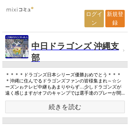
ログイ
新規登
ン
録
中日ドラゴンズ 沖縄支
部
＊＊＊＊ドラゴンズ日本シリーズ優勝おめでとう＊＊＊
＊沖縄に住んでるドラゴンズファンの皆様集まれ～☆シ
ーズンゎテレビ中継もあまりやらず…少しドラゴンズが
遠く感じますがオフのキャンプでは選手達のプレーが間...
続きを読む