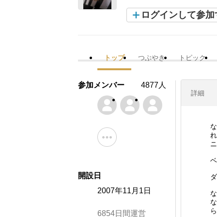
ログインして参加
トップ
つぶやき
トピック
参加メンバー
4877人
詳細
な
れ
ニ
ベ
開設日
ダ
2007年11月1日
な
な
ら
6854日間運営