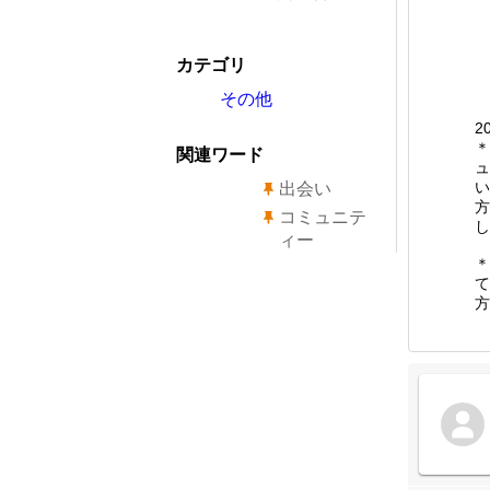
カテゴリ
その他
2
＊
関連ワード
ュ
い
出会い
方
コミュニテ
し
ィー
＊
て
方