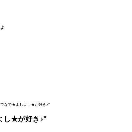
るよ
でなで★よしよし★が好き♪"
し★が好き♪"