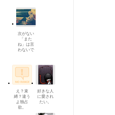
次がない
「また
ね」は言
わないで
え？束
好きな人
縛？違う
に愛され
よ独占
たい。
欲。