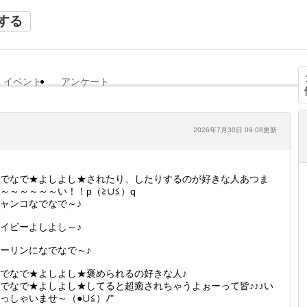
する
イベント
アンケート
2026年7月30日 09:08更新
でなで★よしよし★されたり、したりするのが好きな人あつま
～～～～～～い！！p（≧∪≦）q
ャンコなでなで～♪
イビーよしよし～♪
ーリンになでなで～♪
でなで★よしよし★褒められるの好きな人♪
でなで★よしよし★してると超癒されちゃうよぉーって皆♪♪♪い
っしゃいませ～（●∪≦）ﾉ"