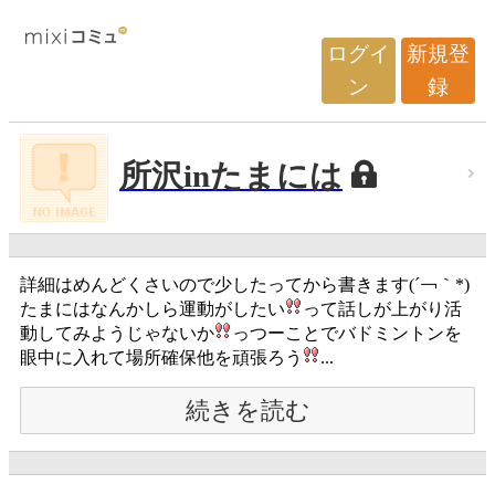
ログイ
新規登
ン
録
所沢inたまには
詳細はめんどくさいので少したってから書きます(´￢｀*)
たまにはなんかしら運動がしたい
って話しが上がり活
動してみようじゃないか
っつーことでバドミントンを
眼中に入れて場所確保他を頑張ろう
...
続きを読む