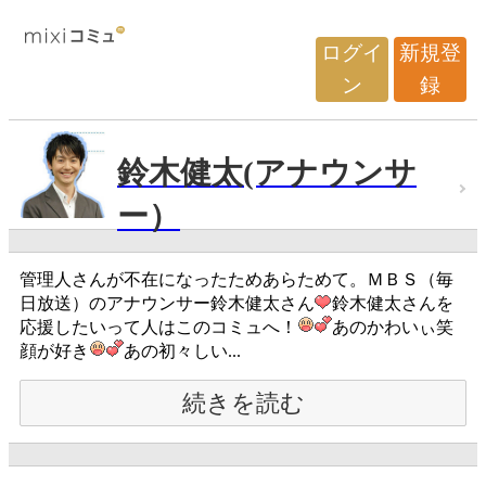
ログイ
新規登
ン
録
鈴木健太(アナウンサ
ー）
管理人さんが不在になったためあらためて。ＭＢＳ（毎
日放送）のアナウンサー鈴木健太さん
鈴木健太さんを
応援したいって人はこのコミュへ！
あのかわいぃ笑
顔が好き
あの初々しい...
続きを読む