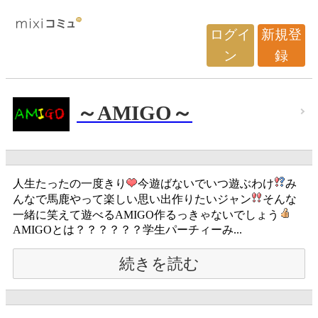
ログイ
新規登
ン
録
～AMIGO～
人生たったの一度きり
今遊ばないでいつ遊ぶわけ
み
んなで馬鹿やって楽しい思い出作りたいジャン
そんな
一緒に笑えて遊べるAMIGO作るっきゃないでしょう
AMIGOとは？？？？？？学生パーチィーみ...
続きを読む