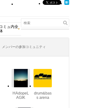
コミュ内全
体
メンバーの参加コミュニティ
HAdopeL
drum&bas
AGIK
s arena