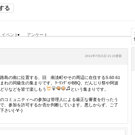
する
イベント
アンケート
2011年7月21日 21:23更新
路島の南に位置する、旧 南淡町やその周辺に在住するS.60.61
まれの同級生の集まりです。ﾂｰﾘﾝｸﾞやBBQ、だんじり祭や阿波
どりなどを皆で楽しもう
という集まりです。
のコミュニティへの参加は管理人による厳正な審査を行ったう
で、参加を許可するか否か判断しています。悪しからず、ご了
下さい(･∀･)