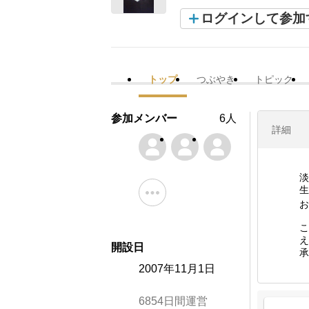
ログインして参加
トップ
つぶやき
トピック
参加メンバー
6人
詳細
淡
生
お
こ
え
開設日
承
2007年11月1日
6854日間運営