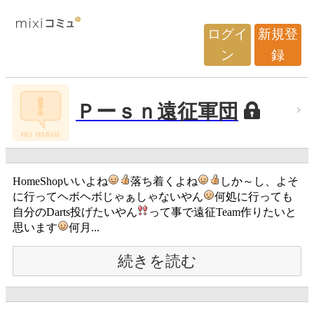
ログイ
新規登
ン
録
Ｐーｓｎ遠征軍団
HomeShopいいよね
落ち着くよね
しか～し、よそ
に行ってヘボヘボじゃぁしゃないやん
何処に行っても
自分のDarts投げたいやん
って事で遠征Team作りたいと
思います
何月...
続きを読む