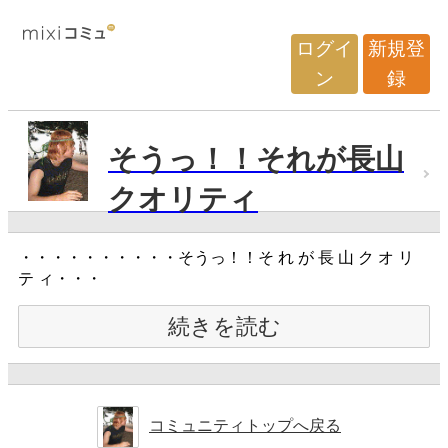
ログイ
新規登
ン
録
そうっ！！それが長山
クオリティ
・・・・・・・・・・そうっ！！そ れ が 長 山 ク オ リ
テ ィ・・・
続きを読む
コミュニティトップへ戻る