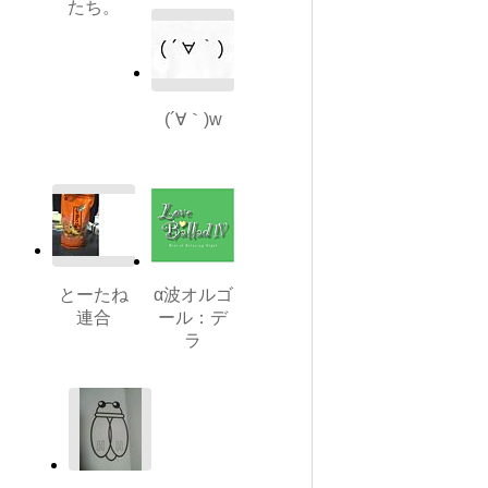
たち。
(´∀｀)w
とーたね
α波オルゴ
連合
ール：デ
ラ