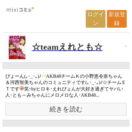
ログイ
新規登
ン
録
☆teamえれとも☆
ぴょーん(｡･_･｡)ﾉ
AKB48チームＫの小野恵令奈ちゃん
＆河西智美ちゃんのコミュニティです(｡･_･｡)ﾉ☆チームＥ
Ｔです
笑↑byヒロキ･えれぴょんが大好き過ぎてヤバい
人･とも～みちゃんにメロメロな人･AKB48...
続きを読む