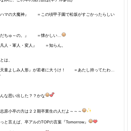
『ハマの大魔神』 ＝この頃甲子園で松坂がすごかったらしい
『だちゅ～の。』 ＝懐かしい…
『凡人・軍人・変人』 ＝知らん。
とは、
『天童よしみ人形』が若者に大うけ！ ＝あたし持ってたわ…
んな思い出した？？かな
志原小卒の方は２２期卒業生の人だよ～～～
っと言えば、卒アルのTOPの言葉『Tomorrow』