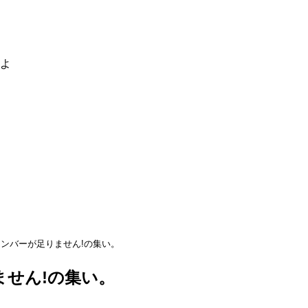
るよ
メンバーが足りません!の集い。
ません!の集い。