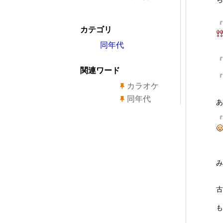
カテゴリ
同年代
関連ワード
カラオケ
同年代
あ
み
古
も