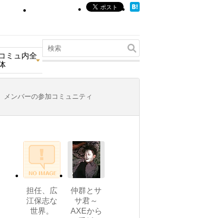
コミュ内全
体
メンバーの参加コミュニティ
担任、広
仲群とサ
江保志な
サ君～
世界。
AXEから