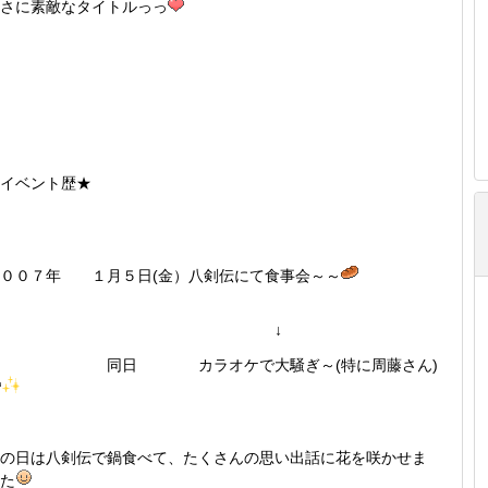
さに素敵なタイトルっっ
イベント歴★
２００７年 １月５日(金）八剣伝にて食事会～～
↓
同日 カラオケで大騒ぎ～(特に周藤さん)
の日は八剣伝で鍋食べて、たくさんの思い出話に花を咲かせま
た