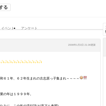
する
イベント
アンケート
2008年1月3日 21:36更新
和６１年、６２年生まれの古志原っ子集まれ～～～～
業の年は１９９９年。
なみに、この年の流行語は(卒アル参照)