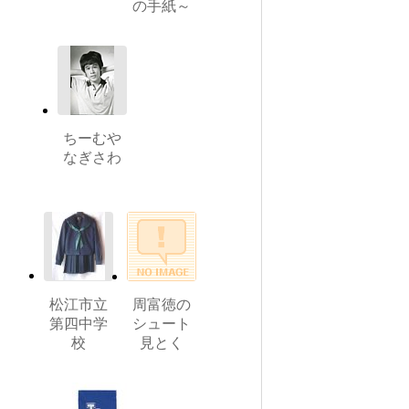
の手紙～
ちーむや
なぎさわ
松江市立
周富徳の
第四中学
シュート
校
見とく