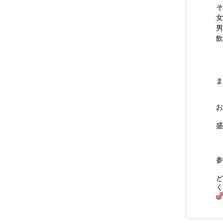
そ
女
男
飲
ま
お
盛
参
ど
く