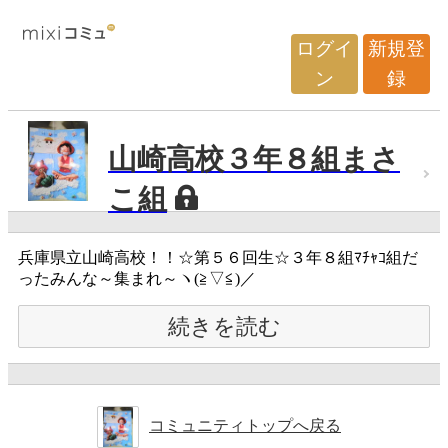
ログイ
新規登
ン
録
山崎高校３年８組まさ
こ組
兵庫県立山崎高校！！☆第５６回生☆３年８組ﾏﾁｬｺ組だ
ったみんな～集まれ～ヽ(≧▽≦)／
続きを読む
コミュニティトップへ戻る