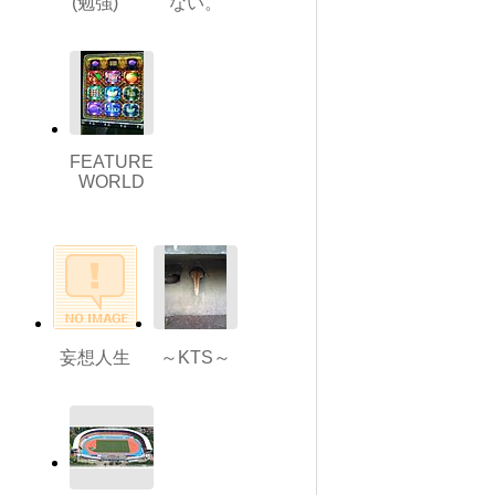
(勉強)
ない。
FEATURE
WORLD
妄想人生
～KTS～