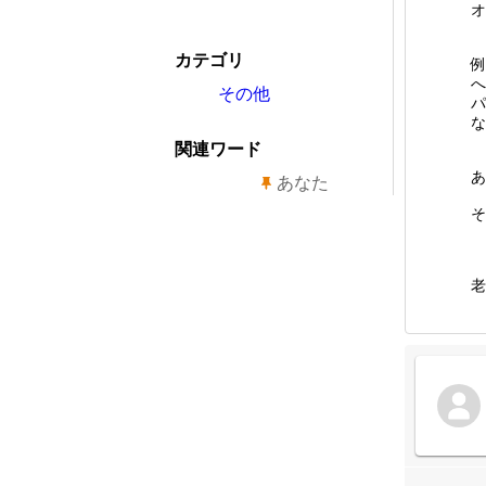
オ
カテゴリ
例
へ
その他
パ
な
関連ワード
あ
あなた
そ
老