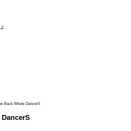
るよ
he Back Whole DancerS
 DancerS