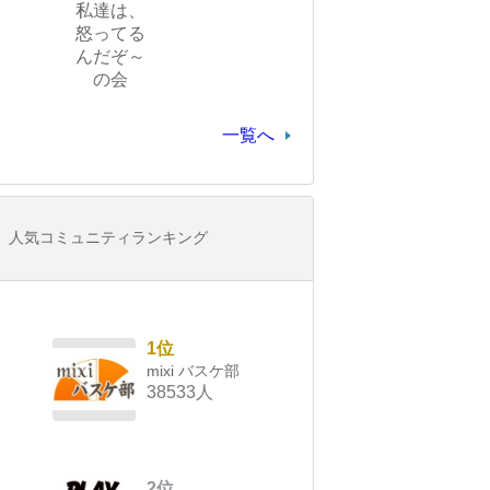
私達は、
怒ってる
んだぞ～
の会
一覧へ
人気コミュニティランキング
1位
mixi バスケ部
38533人
2位