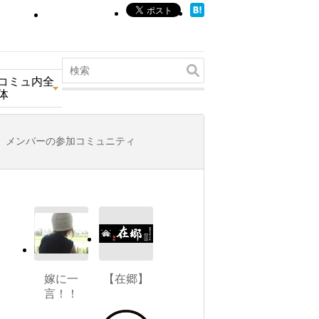
コミュ内全
体
メンバーの参加コミュニティ
嫁に一
【在郷】
言！！