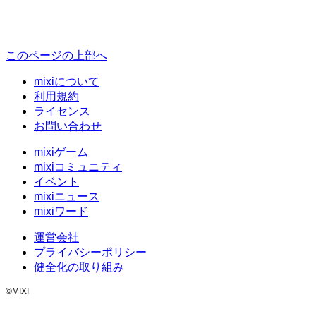
このページの上部へ
mixiについて
利用規約
ライセンス
お問い合わせ
mixiゲーム
mixiコミュニティ
イベント
mixiニュース
mixiワード
運営会社
プライバシーポリシー
健全化の取り組み
©MIXI