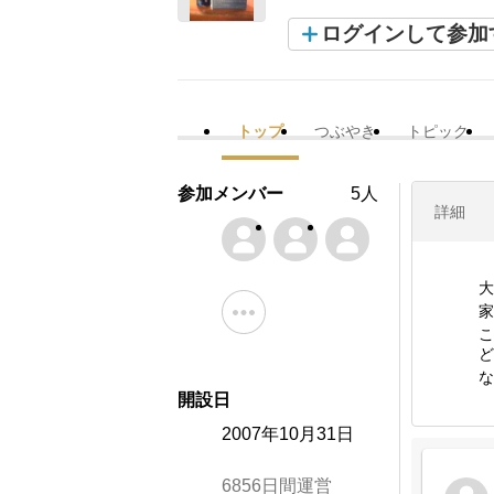
ログインして参加
トップ
つぶやき
トピック
参加メンバー
5人
詳細
大
家
こ
ど
な
開設日
2007年10月31日
6856日間運営