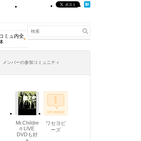
コミュ内全
体
メンバーの参加コミュニティ
Mr.Childre
ワセヨビ
n LIVE
ーズ
DVDも好