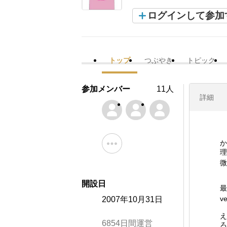
ログインして参加
トップ
つぶやき
トピック
参加メンバー
11人
詳細
か
理
微
開設日
最
v
2007年10月31日
え
6854日間運営
ろ