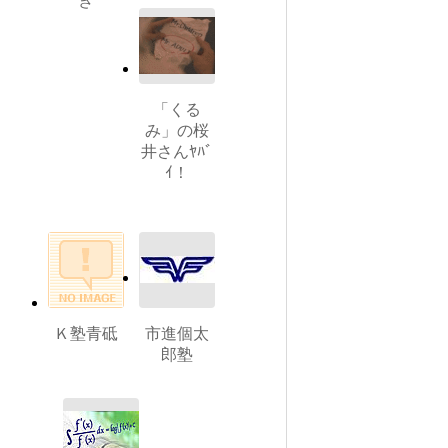
き
「くる
み」の桜
井さんﾔﾊﾞ
ｲ！
Ｋ塾青砥
市進個太
郎塾