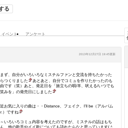
する
イベント
アンケート
2013年12月27日 19:45更新
まず、自分がいろいろなミスチルファンと交流を持ちたかった
らつくりました
あとあと、自分でコミュを作りたかったのも
由です（笑）あと、発足日を「旅立ちの唄/羊、吠える/いつでも
笑みを」の発売日にしました
近お気に入りの曲は・・Distance、フェイク、I'll be（アルバム
er.）ですね
～いろいろコミュ内容を考えたのですが、ミスチルの話はもち
ん、他の歌手やイイ歌についても語れたらなと思っています(＾