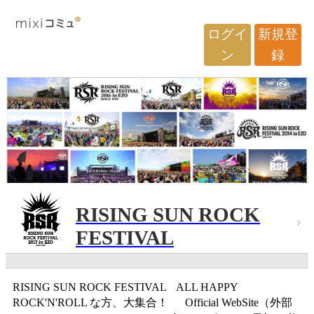
ログイ
新規登
ン
録
RISING SUN ROCK
FESTIVAL
RISING SUN ROCK FESTIVAL ALL HAPPY
ROCK'N'ROLL な方、大集合！ Official WebSite（外部