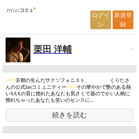
ログイ
新規登
ン
録
栗田 洋輔
京都の生んだサクソフォニスト、 くりたさ
んの公式fanコミュニティー
その華やかで艶のある熱
いSAXの音に惚れたあなたも気さくで器のでかい人柄に
惚れちゃったあなたも笑いのセンスに...
続きを読む