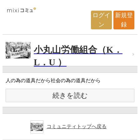
ログイ
新規登
ン
録
小丸山労働組合（K．
L．U ）
人の為の道具だから社会の為の道具だから
続きを読む
コミュニティトップへ戻る