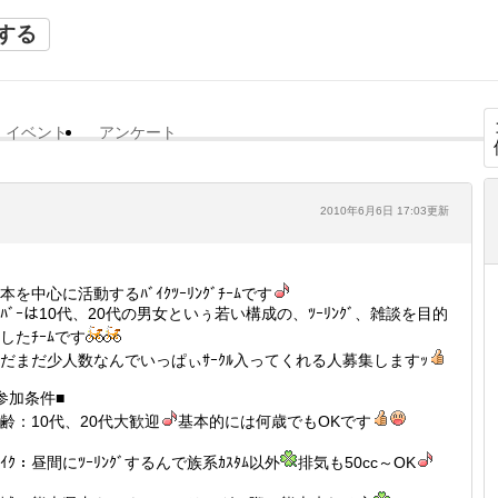
する
イベント
アンケート
2010年6月6日 17:03更新
本を中心に活動するﾊﾞｲｸﾂｰﾘﾝｸﾞﾁｰﾑです
ﾝﾊﾞｰは10代、20代の男女といぅ若い構成の、ﾂｰﾘﾝｸﾞ、雑談を目的
したﾁｰﾑです
だまだ少人数なんでいっぱぃｻｰｸﾙ入ってくれる人募集しますｯ
参加条件■
齢：10代、20代大歓迎
基本的には何歳でもOKです
ﾞｲｸ：昼間にﾂｰﾘﾝｸﾞするんで族系ｶｽﾀﾑ以外
排気も50cc～OK