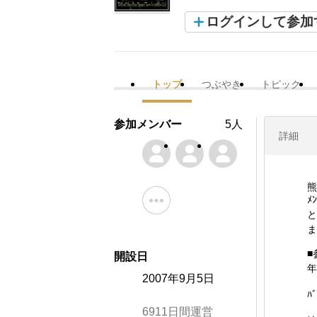
ログインして参加
トップ
つぶやき
トピック
参加メンバー
5人
詳細
熊
ﾒ
と
ま
■
開設日
年
2007年9月5日
ﾊ
6911日間運営