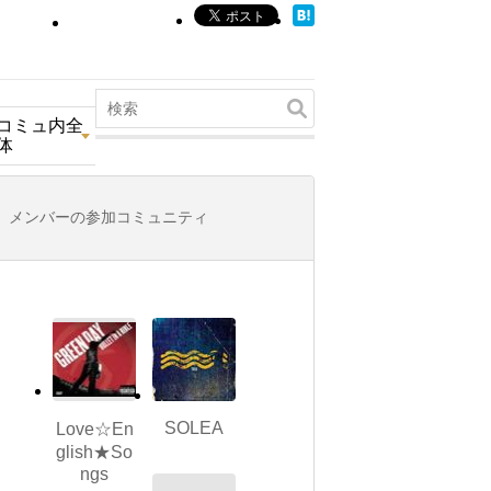
コミュ内全
体
メンバーの参加コミュニティ
SOLEA
Love☆En
glish★So
ngs