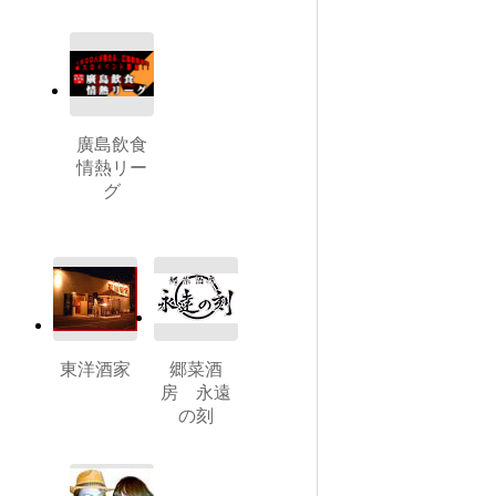
廣島飲食
情熱リー
グ
東洋酒家
郷菜酒
房 永遠
の刻