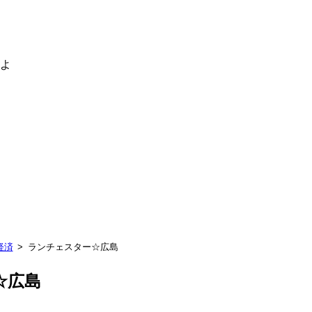
るよ
経済
ランチェスター☆広島
☆広島