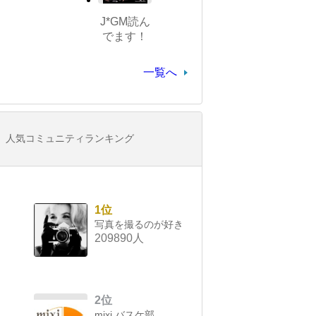
J*GM読ん
でます！
一覧へ
人気コミュニティランキング
1位
写真を撮るのが好き
209890人
2位
mixi バスケ部