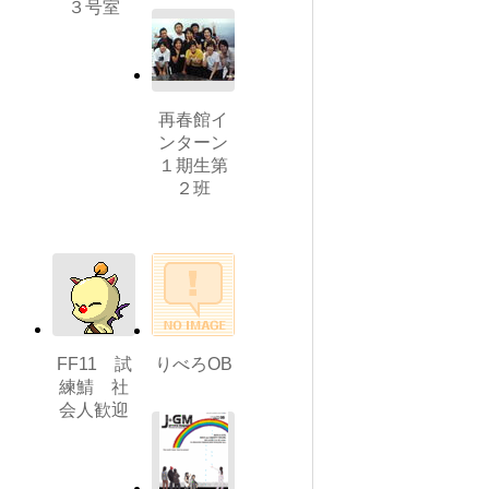
３号室
再春館イ
ンターン
１期生第
２班
FF11 試
りべろOB
練鯖 社
会人歓迎