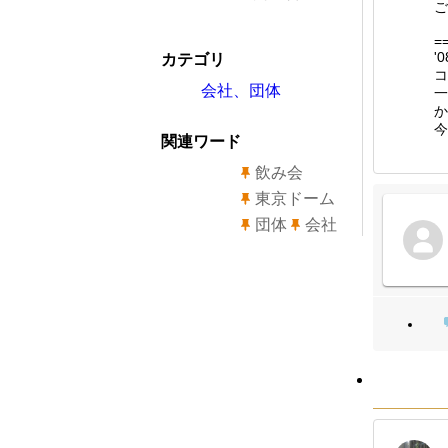
ご
=
'
カテゴリ
コ
会社、団体
一
か
今
関連ワード
飲み会
東京ドーム
団体
会社