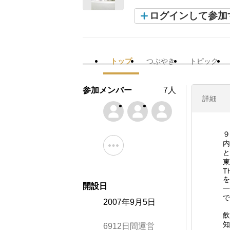
ログインして参加
トップ
つぶやき
トピック
参加メンバー
7人
詳細
９
内
と
東
T
を
開設日
一
で
2007年9月5日
飲
知
6912日間運営