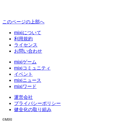
このページの上部へ
mixiについて
利用規約
ライセンス
お問い合わせ
mixiゲーム
mixiコミュニティ
イベント
mixiニュース
mixiワード
運営会社
プライバシーポリシー
健全化の取り組み
©MIXI