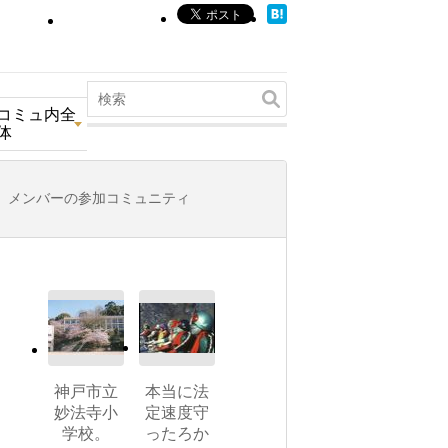
コミュ内全
体
メンバーの参加コミュニティ
神戸市立
本当に法
妙法寺小
定速度守
学校。
ったろか