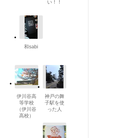
い！！
和sabi
伊川谷高
神戸の舞
等学校
子駅を使
（伊川谷
った人
高校）