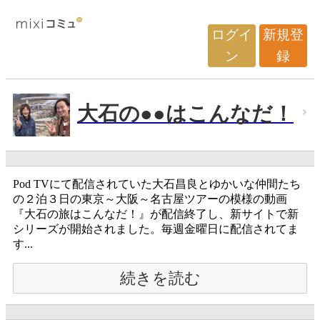
ログイ
新規登
ン
録
大石の●●はこんなだ！
Pod TVにて配信されていた大石昌良とゆかいな仲間たち
の２泊３日の東京～大阪～名古屋ツアーの模様の動画
『大石の旅はこんなだ！』が配信終了し、新サイトで新
シリーズが開始されました。毎週金曜日に配信されてま
す...
続きを読む