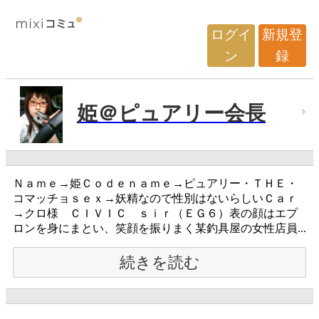
ログイ
新規登
ン
録
姫＠ピュアリー会長
Ｎａｍｅ→姫Ｃｏｄｅｎａｍｅ→ピュアリー・ＴＨＥ・
コマッチョｓｅｘ→妖精なので性別はないらしいＣａｒ
→クロ様 ＣＩＶＩＣ ｓｉｒ（ＥＧ６）表の顔はエプ
ロンを身にまとい、笑顔を振りまく某釣具屋の女性店員...
続きを読む